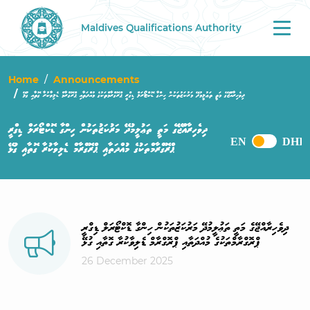
Maldives Qualifications Authority
Tog
nav
Home
Announcements
ދިވެހިރާއްޖޭގެ މަތީ ތަޢުލީމުދޭ މަރުކަޒުތަކުން ހިންގާ ޑޮކްޓޯރަލް ޑިގްރީ ޕްރޮގްރާމްތަކުގެ މުއްދަތާއި ޕްރޮގްރާމް ޑެލިވާކުރާ ގޮތާއި ގުޅޭ
ދިވެހިރާއްޖޭގެ މަތީ ތަޢުލީމުދޭ މަރުކަޒުތަކުން ހިންގާ ޑޮކްޓޯރަލް ޑިގްރީ
ޕްރޮގްރާމްތަކުގެ މުއްދަތާއި ޕްރޮގްރާމް ޑެލިވާކުރާ ގޮތާއި ގުޅޭ
ދިވެހިރާއްޖޭގެ މަތީ ތަޢުލީމުދޭ މަރުކަޒުތަކުން ހިންގާ ޑޮކްޓޯރަލް ޑިގްރީ
ޕްރޮގްރާމްތަކުގެ މުއްދަތާއި ޕްރޮގްރާމް ޑެލިވާކުރާ ގޮތާއި ގުޅޭ
26 December 2025