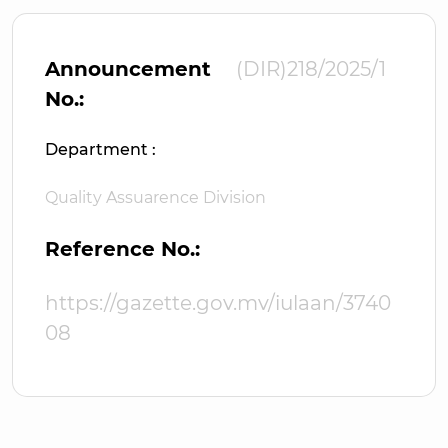
Announcement
(DIR)218/2025/1
No.:
Department :
Quality Assuarence Division
Reference No.:
https://gazette.gov.mv/iulaan/3740
08