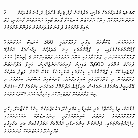
ޕާރޓް ޓައިމް
މުއްދަތުކަމަށް ބަލާނީ، މަދުވެގެން ފުލް ޓައިމް މުއްދަތު ދެ ގުނަ މުއްދަތެވެ.
2.
ނުވަތަ އެޕްރޮގްރާމް ހިންގާ މަރުކަޒުން ކަނޑައަޅާ ޕާރޓް ޓާއިމް މުއްދަތަކަށް ވާންވާނީ، ފުލް
ޓައިމް މުއްދަތުގެ ދެ ގުނަ މުއްދަތަށްވުރެ މަދުނޫން މުއްދަތެވެ.
ހަމައެއާއެކު، ޑޮކްޓޯރަލް ޑިގްރީ ޕްރޮގްރާމަކީ 360 ކްރެޑިޓް ހަމަވާންޖެހޭ
ޕްރޮގްރާމަކަށްވެފައި، މި ޕްރޮގްރާމަކީ ގިނަ ޢަދަދެއްގެ ދިރާސާތައް އެކުލެވޭ
ޕްރޮގްރާމެއްކަމުން މި ޕްރޮގްރާމުގައި އެންމެ މަދުވެގެން ފުލްޓައިމްކޮށް 3 (ތިނެއް) އަހަރު
ދުވަހުގެ ތެރޭގައި 3,600 ގަޑިއިރު ފުރިހަމަކުރަންޖެހޭއިރު، ވަޒީފާ އަދާކުރަމުން
ފުލްޓައިމްކޮށް މި ޕްރޮގްރާމުގައި ކިޔެވުމަކީ އެކަށީގެންވާ ކަމެއް ނޫނެވެ. ވަޒީފާ އަދާކުރާ
ފަރާތްތަކުން މި ޕްރޮގްރާމުގައި ބައިވެރިވާނަމަ، ޕާރޓްޓައިމް އުސޫލުން ކިޔެވުމަށް މި
އޮތޯރިޓީން އަންގަމެވެ. ނަމަވެސް، ވަޒީފާއެއް އަދާނުކޮށް ހަމައެކަނި ކިޔެވުމަށް ޚާއްޞަވެގެން
ތިބޭ ފަރާތްތަކަށް ފުލްޓައިމްކޮށް ކިޔެވިދާނެކަމަށް ޤަބޫލުކުރެވެއެވެ.
ވުމާއެކު، ދިވެހިރާއްޖޭގެ މަތީ ތަޢުލީމާއި ތަމްރީނުދޭ މަރުކަޒުތަކުން ހިންގާ ޑޮކްޓޯރަލް ޑިގްރީ
ޕްރޮގްރާމްތަކުގެ ފެންވަރު ބައިނަލްއަޤްވާމީ މިންގަނޑުތަކާ އެއްހަމައެއްގައި
ހިފެހެއްޓުމަށްޓަކައި، ދެންނެވުނު މިންގަނޑާއި އެއްގޮތަށް ޢަމަލުކުރުމަށް މަތީ ތަޢުލީމާއި
ތަމްރީނުދޭ މަރުކަޒުތަކަށް ދަންނަވަމެވެ.